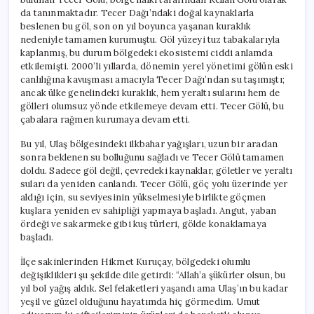
için
da tanınmaktadır. Tecer Dağı’ndaki doğal kaynaklarla
beslenen bu göl, son on yıl boyunca yaşanan kuraklık
nedeniyle tamamen kurumuştu. Göl yüzeyi tuz tabakalarıyla
kaplanmış, bu durum bölgedeki ekosistemi ciddi anlamda
etkilemişti. 2000’li yıllarda, dönemin yerel yönetimi gölün eski
canlılığına kavuşması amacıyla Tecer Dağı’ndan su taşımıştı;
ancak ülke genelindeki kuraklık, hem yeraltı sularını hem de
gölleri olumsuz yönde etkilemeye devam etti. Tecer Gölü, bu
çabalara rağmen kurumaya devam etti.
Bu yıl, Ulaş bölgesindeki ilkbahar yağışları, uzun bir aradan
sonra beklenen su bolluğunu sağladı ve Tecer Gölü tamamen
doldu. Sadece göl değil, çevredeki kaynaklar, göletler ve yeraltı
suları da yeniden canlandı. Tecer Gölü, göç yolu üzerinde yer
aldığı için, su seviyesinin yükselmesiyle birlikte göçmen
kuşlara yeniden ev sahipliği yapmaya başladı. Angut, yaban
ördeği ve sakarmeke gibi kuş türleri, gölde konaklamaya
başladı.
İlçe sakinlerinden Hikmet Kuruçay, bölgedeki olumlu
değişiklikleri şu şekilde dile getirdi: “Allah’a şükürler olsun, bu
yıl bol yağış aldık. Sel felaketleri yaşandı ama Ulaş’ın bu kadar
yeşil ve güzel olduğunu hayatımda hiç görmedim. Umut