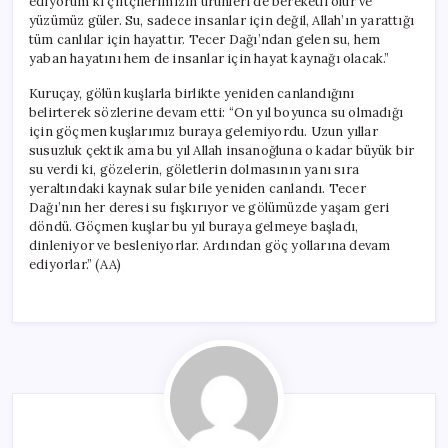
ediyorum ki çiftçilerimizin ürünleri de bereketli olur ve
yüzümüz güler. Su, sadece insanlar için değil, Allah’ın yarattığı
tüm canlılar için hayattır. Tecer Dağı’ndan gelen su, hem
yaban hayatını hem de insanlar için hayat kaynağı olacak.”
Kuruçay, gölün kuşlarla birlikte yeniden canlandığını
belirterek sözlerine devam etti: “On yıl boyunca su olmadığı
için göçmen kuşlarımız buraya gelemiyordu. Uzun yıllar
susuzluk çektik ama bu yıl Allah insanoğluna o kadar büyük bir
su verdi ki, gözelerin, göletlerin dolmasının yanı sıra
yeraltındaki kaynak sular bile yeniden canlandı. Tecer
Dağı’nın her deresi su fışkırıyor ve gölümüzde yaşam geri
döndü. Göçmen kuşlar bu yıl buraya gelmeye başladı,
dinleniyor ve besleniyorlar. Ardından göç yollarına devam
ediyorlar.” (AA)