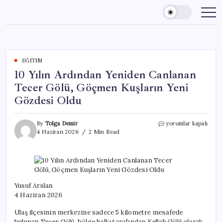
Skip
to
content
EĞITIM
10 Yılın Ardından Yeniden Canlanan
Tecer Gölü, Göçmen Kuşların Yeni
Gözdesi Oldu
10
By
Tolga Demir
yorumlar kapalı
Yılın
4 Haziran 2026
2 Min Read
Ardından
Yeniden
Canlanan
Tecer
Gölü,
Göçmen
Yusuf Arslan
Kuşların
4 Haziran 2026
Yeni
Gözdesi
Ulaş ilçesinin merkezine sadece 5 kilometre mesafede
Oldu
bulunan Tecer Gölü, bölge halkı tarafından Kellah Gölü olarak