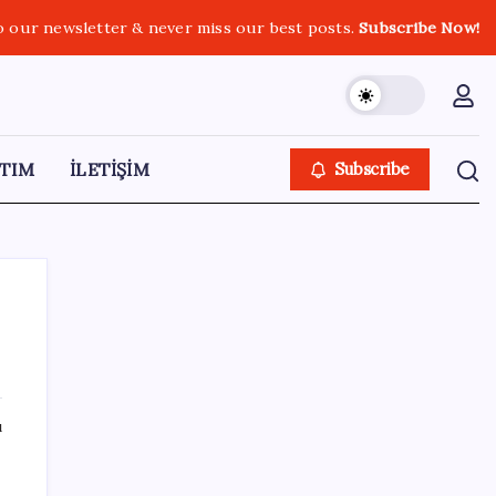
o our newsletter & never miss our best posts.
Subscribe Now!
TIM
İLETİŞİM
Subscribe
SON YAZILAR
ı
250 milyar $’lık Kerkük ortaklığı