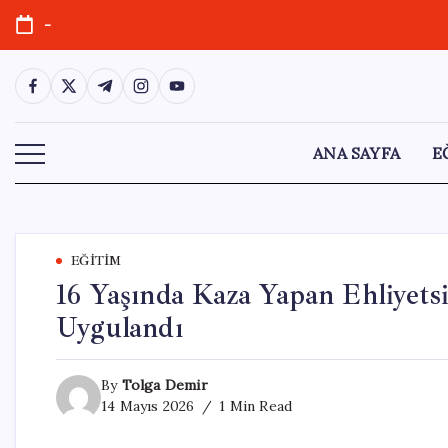
Skip
-
to
content
https://www.facebook.com/
https://twitter.com/
https://t.me/
https://www.instagram.com/
https://youtube.com/
ANA SAYFA
E
EĞITIM
16 Yaşında Kaza Yapan Ehliyet
Uygulandı
By
Tolga Demir
14 Mayıs 2026
1 Min Read