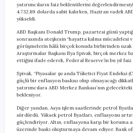
yatırımcıların faiz beklentilerini değerlendirmesiyl
4.732,89 dolarda sabit kalırken, Haziran vadeli AB
yükseldi.
ABD Başkanı Donald Trump, pazartesi günü yaptığı a
sonrasında ateşkesin “hayatta kalma mücadelesi ver
görüşmelerin hâlâ birçok konuda birbirinden uzak
Araştırmalar Başkanı Ilya Spivak, birçok merkez ba
ettiğini ifade ederek, Federal Reserve’in bu yıl fai
Spivak, “Piyasalar şu anda Tüketici Fiyat Endeksi
güçlü bir enflasyon baskısı olup olmayacağı dikkatl
yatırımcılara ABD Merkez Bankası’nın gelecekteki 
bekleniyor.
Diğer yandan, Asya işlem saatlerinde petrol fiyatla
sürdürdü. Yüksek petrol fiyatları, enflasyonu artır
güçlendiriyor. Altın, enflasyona karşı bir koruma a
üzerinde baskı oluşturmaya devam ediyor. Bank o