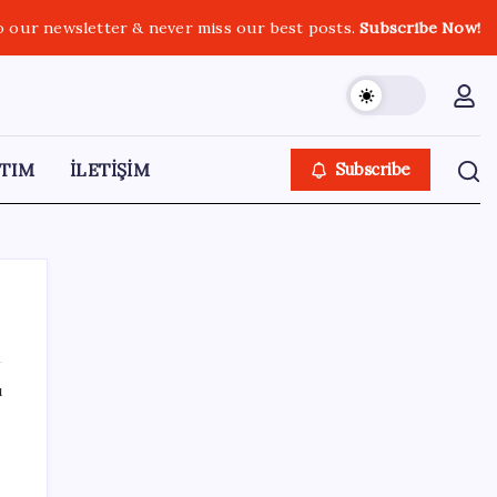
o our newsletter & never miss our best posts.
Subscribe Now!
TIM
İLETİŞİM
Subscribe
ı
SON YAZILAR
250 milyar $’lık Kerkük ortaklığı