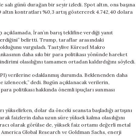
Öncesi
e salı günü durağan bir seyir izledi. Spot altın, ons başına
Durağan
D altın kontratları %0,3 artış göstererek 4.742,40 dolara
Seyir
İzliyor
için
çıklamada, İran’ın barış teklifine verdiği yanıt
diğini” belirtti. Trump, taraflar arasındaki
 olduğunu vurguladı. Tastylive Küresel Makro
nkasının daha sıkı bir para politikası yönünde hareket
z indirimi olasılığını tamamen ortadan kaldırdığını söyledi.
 (CPI) verilerine odaklanmış durumda. Beklenenden daha
e izlenecek,” dedi. Bugün açıklanacak verilerin,
para politikası hakkında önemli ipuçları sunması
rı yükselirken, dolar da önceki seansta başladığı artışını
arak faizlerin daha uzun süre yüksek kalma olasılığını
racı olarak görülse de, yüksek faiz ortamı değerli metal
f America Global Research ve Goldman Sachs, enerji