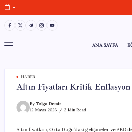
Skip
-
to
content
https://www.facebook.com/
https://twitter.com/
https://t.me/
https://www.instagram.com/
https://youtube.com/
ANA SAYFA
E
HABER
Altın Fiyatları Kritik Enflasyo
By
Tolga Demir
12 Mayıs 2026
2 Min Read
Altın fiyatları, Orta Doğu’daki gelişmeler ve ABD’