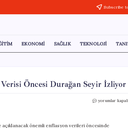
Subscribe t
ĞİTİM
EKONOMİ
SAĞLIK
TEKNOLOJİ
TANI
n Verisi Öncesi Durağan Seyir İzliyor
Altın
yorumlar kapal
Fiyatları
Kritik
Enflasyon
Verisi
de açıklanacak önemli enflasyon verileri öncesinde