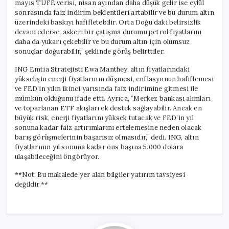
mayıs TÜFE verisi, nisan ayından daha düşük gelir ise eylül
sonrasında faiz indirim beklentileri artabilir ve bu durum altın
üzerindeki baskıyı hafifletebilir. Orta Doğu’daki belirsizlik
devam ederse, askeri bir çatışma durumu petrol fiyatlarını
daha da yukarı çekebilir ve bu durum altın için olumsuz
sonuçlar doğurabilir,” şeklinde görüş belirttiler.
ING Emtia Stratejisti Ewa Manthey, altın fiyatlarındaki
yükselişin enerji fiyatlarının düşmesi, enflasyonun hafiflemesi
ve FED’in yılın ikinci yarısında faiz indirimine gitmesi ile
mümkün olduğunu ifade etti. Ayrıca, “Merkez bankası alımları
ve toparlanan ETF akışları ek destek sağlayabilir. Ancak en
büyük risk, enerji fiyatlarını yüksek tutacak ve FED’in yıl
sonuna kadar faiz artırımlarını ertelemesine neden olacak
barış görüşmelerinin başarısız olmasıdır,” dedi. ING, altın
fiyatlarının yıl sonuna kadar ons başına 5.000 dolara
ulaşabileceğini öngörüyor.
**Not: Bu makalede yer alan bilgiler yatırım tavsiyesi
değildir.**