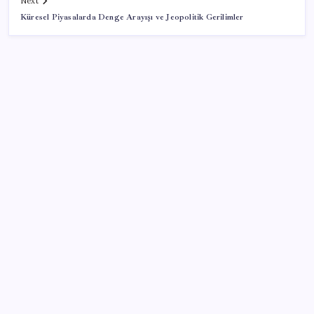
Next
Küresel Piyasalarda Denge Arayışı ve Jeopolitik Gerilimler
SON YAZILAR
ABD, İran-Umman anlaşması sonrası ablukayı
kaldıracak
Zihin Okuyan Yapay Zeka Firması: Beynini Okutana
50 Dolar
İş Bankası Genel Müdürü Hakan Aran görevden
ayrılıyor
Redmi 17 ve 17 5G 7.500 mAh Batarya ile Tanıtıldı