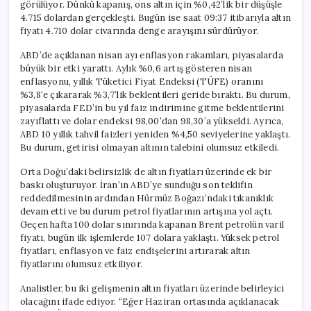
görülüyor. Dünkü kapanış, ons altın için %0,42’lik bir düşüşle
4.715 dolardan gerçekleşti. Bugün ise saat 09:37 itibarıyla altın
fiyatı 4.710 dolar civarında denge arayışını sürdürüyor.
ABD’de açıklanan nisan ayı enflasyon rakamları, piyasalarda
büyük bir etki yarattı. Aylık %0,6 artış gösteren nisan
enflasyonu, yıllık Tüketici Fiyat Endeksi (TÜFE) oranını
%3,8’e çıkararak %3,7’lik beklentileri geride bıraktı. Bu durum,
piyasalarda FED’in bu yıl faiz indirimine gitme beklentilerini
zayıflattı ve dolar endeksi 98,00’dan 98,30’a yükseldi. Ayrıca,
ABD 10 yıllık tahvil faizleri yeniden %4,50 seviyelerine yaklaştı.
Bu durum, getirisi olmayan altının talebini olumsuz etkiledi.
Orta Doğu’daki belirsizlik de altın fiyatları üzerinde ek bir
baskı oluşturuyor. İran’ın ABD’ye sunduğu son teklifin
reddedilmesinin ardından Hürmüz Boğazı’ndaki tıkanıklık
devam etti ve bu durum petrol fiyatlarının artışına yol açtı.
Geçen hafta 100 dolar sınırında kapanan Brent petrolün varil
fiyatı, bugün ilk işlemlerde 107 dolara yaklaştı. Yüksek petrol
fiyatları, enflasyon ve faiz endişelerini artırarak altın
fiyatlarını olumsuz etkiliyor.
Analistler, bu iki gelişmenin altın fiyatları üzerinde belirleyici
olacağını ifade ediyor. “Eğer Haziran ortasında açıklanacak