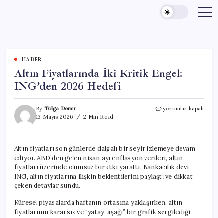
Skip
to
content
HABER
Altın Fiyatlarında İki Kritik Engel:
ING’den 2026 Hedefi
Altın
By
Tolga Demir
yorumlar kapalı
Fiyatlarında
13 Mayıs 2026
2 Min Read
İki
Kritik
Engel:
Altın fiyatları son günlerde dalgalı bir seyir izlemeye devam
ING’den
ediyor. ABD’den gelen nisan ayı enflasyon verileri, altın
2026
Hedefi
fiyatları üzerinde olumsuz bir etki yarattı. Bankacılık devi
için
ING, altın fiyatlarına ilişkin beklentilerini paylaştı ve dikkat
çeken detaylar sundu.
Küresel piyasalarda haftanın ortasına yaklaşırken, altın
fiyatlarının kararsız ve “yatay-aşağı” bir grafik sergilediği