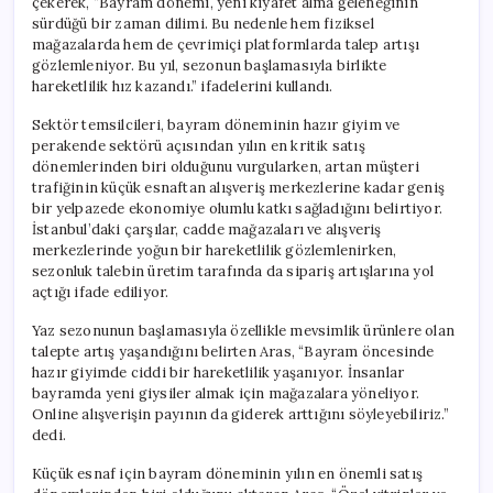
çekerek, “Bayram dönemi, yeni kıyafet alma geleneğinin
için
sürdüğü bir zaman dilimi. Bu nedenle hem fiziksel
mağazalarda hem de çevrimiçi platformlarda talep artışı
gözlemleniyor. Bu yıl, sezonun başlamasıyla birlikte
hareketlilik hız kazandı.” ifadelerini kullandı.
Sektör temsilcileri, bayram döneminin hazır giyim ve
perakende sektörü açısından yılın en kritik satış
dönemlerinden biri olduğunu vurgularken, artan müşteri
trafiğinin küçük esnaftan alışveriş merkezlerine kadar geniş
bir yelpazede ekonomiye olumlu katkı sağladığını belirtiyor.
İstanbul’daki çarşılar, cadde mağazaları ve alışveriş
merkezlerinde yoğun bir hareketlilik gözlemlenirken,
sezonluk talebin üretim tarafında da sipariş artışlarına yol
açtığı ifade ediliyor.
Yaz sezonunun başlamasıyla özellikle mevsimlik ürünlere olan
talepte artış yaşandığını belirten Aras, “Bayram öncesinde
hazır giyimde ciddi bir hareketlilik yaşanıyor. İnsanlar
bayramda yeni giysiler almak için mağazalara yöneliyor.
Online alışverişin payının da giderek arttığını söyleyebiliriz.”
dedi.
Küçük esnaf için bayram döneminin yılın en önemli satış