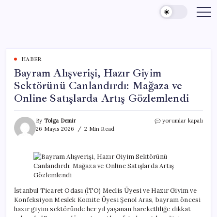
Skip
to
content
HABER
Bayram Alışverişi, Hazır Giyim
Sektörünü Canlandırdı: Mağaza ve
Online Satışlarda Artış Gözlemlendi
Bayram
By
Tolga Demir
yorumlar kapalı
Alışverişi,
26 Mayıs 2026
2 Min Read
Hazır
Giyim
Sektörünü
Canlandırdı:
Mağaza
ve
Online
İstanbul Ticaret Odası (İTO) Meclis Üyesi ve Hazır Giyim ve
Satışlarda
Konfeksiyon Meslek Komite Üyesi Şenol Aras, bayram öncesi
Artış
hazır giyim sektöründe her yıl yaşanan hareketliliğe dikkat
Gözlemlendi