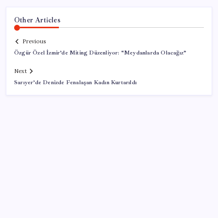
Other Articles
Previous
Özgür Özel İzmir’de Miting Düzenliyor: “Meydanlarda Olacağız”
Next
Sarıyer’de Denizde Fenalaşan Kadın Kurtarıldı
SON YAZILAR
‘Çerçeve yasa’ya bir tepki de Yeniden Refah’tan: ‘Ne