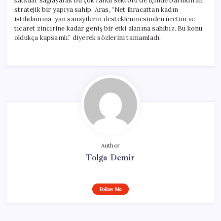
katkılar sağlayarak birçok farklı sektörü de içinde barındıran
stratejik bir yapıya sahip. Aras, “Net ihracattan kadın
istihdamına, yan sanayilerin desteklenmesinden üretim ve
ticaret zincirine kadar geniş bir etki alanına sahibiz. Bu konu
oldukça kapsamlı.” diyerek sözlerini tamamladı.
Author
Tolga Demir
Follow Me