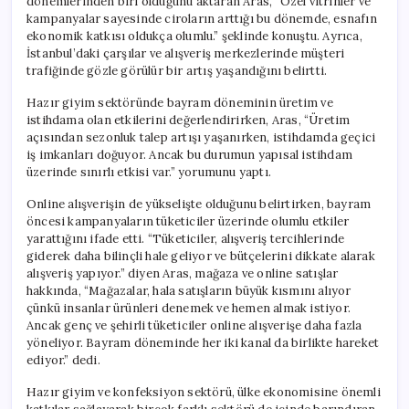
dönemlerinden biri olduğunu aktaran Aras, “Özel vitrinler ve
kampanyalar sayesinde ciroların arttığı bu dönemde, esnafın
ekonomik katkısı oldukça olumlu.” şeklinde konuştu. Ayrıca,
İstanbul’daki çarşılar ve alışveriş merkezlerinde müşteri
trafiğinde gözle görülür bir artış yaşandığını belirtti.
Hazır giyim sektöründe bayram döneminin üretim ve
istihdama olan etkilerini değerlendirirken, Aras, “Üretim
açısından sezonluk talep artışı yaşanırken, istihdamda geçici
iş imkanları doğuyor. Ancak bu durumun yapısal istihdam
üzerinde sınırlı etkisi var.” yorumunu yaptı.
Online alışverişin de yükselişte olduğunu belirtirken, bayram
öncesi kampanyaların tüketiciler üzerinde olumlu etkiler
yarattığını ifade etti. “Tüketiciler, alışveriş tercihlerinde
giderek daha bilinçli hale geliyor ve bütçelerini dikkate alarak
alışveriş yapıyor.” diyen Aras, mağaza ve online satışlar
hakkında, “Mağazalar, hala satışların büyük kısmını alıyor
çünkü insanlar ürünleri denemek ve hemen almak istiyor.
Ancak genç ve şehirli tüketiciler online alışverişe daha fazla
yöneliyor. Bayram döneminde her iki kanal da birlikte hareket
ediyor.” dedi.
Hazır giyim ve konfeksiyon sektörü, ülke ekonomisine önemli