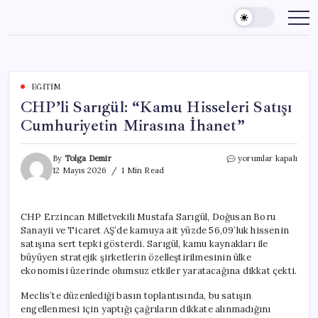
Skip
to
content
EĞITIM
CHP’li Sarıgül: “Kamu Hisseleri Satışı
Cumhuriyetin Mirasına İhanet”
CHP’li
By
Tolga Demir
yorumlar kapalı
Sarıgül:
12 Mayıs 2026
1 Min Read
“Kamu
Hisseleri
Satışı
CHP Erzincan Milletvekili Mustafa Sarıgül, Doğusan Boru
Cumhuriyetin
Sanayii ve Ticaret AŞ’de kamuya ait yüzde 56,09’luk hissenin
Mirasına
İhanet”
satışına sert tepki gösterdi. Sarıgül, kamu kaynakları ile
için
büyüyen stratejik şirketlerin özelleştirilmesinin ülke
ekonomisi üzerinde olumsuz etkiler yaratacağına dikkat çekti.
Meclis’te düzenlediği basın toplantısında, bu satışın
engellenmesi için yaptığı çağrıların dikkate alınmadığını