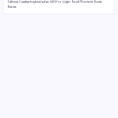
Lübnan Cumhurbaşkanı’ndan ABD’ye Çağrı: İsrail Üzerinde Baskı
Kurun
SON YAZILAR
SGK erken emekli edeceği meslekleri açıkladı İlave
prim günü ve yaş indirimi alıyor
Kovanlara bakım yapan belediye başkanı iskeleden
düştü
Kuşadası Belediyesi’ne 3. dalga operasyon: 16 kişi
adliyeye sevk edildi