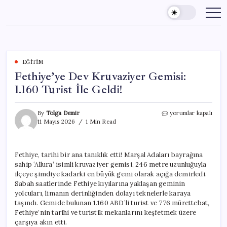
Skip
to
content
EĞITIM
Fethiye’ye Dev Kruvaziyer Gemisi:
1.160 Turist İle Geldi!
Fethiye’ye
By
Tolga Demir
yorumlar kapalı
Dev
11 Mayıs 2026
1 Min Read
Kruvaziyer
Gemisi:
1.160
Fethiye, tarihi bir ana tanıklık etti! Marşal Adaları bayrağına
Turist
sahip ‘Allura’ isimli kruvaziyer gemisi, 246 metre uzunluğuyla
İle
Geldi!
ilçeye şimdiye kadarki en büyük gemi olarak açığa demirledi.
için
Sabah saatlerinde Fethiye kıyılarına yaklaşan geminin
yolcuları, limanın derinliğinden dolayı teknelerle karaya
taşındı. Gemide bulunan 1.160 ABD’li turist ve 776 mürettebat,
Fethiye’nin tarihi ve turistik mekanlarını keşfetmek üzere
çarşıya akın etti.