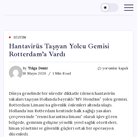
Skip
to
content
EĞITIM
Hantavirüs Taşıyan Yolcu Gemisi
Rotterdam’a Vardı
Hantavirüs
By
Tolga Demir
yorumlar kapalı
Taşıyan
18 Mayıs 2026
1 Min Read
Yolcu
Gemisi
Rotterdam’a
Dünya genelinde bir süredir dikkatle izlenen hantavirüs
Vardı
vakaları taşıyan Hollanda bayraklı “MV Hondius” yolcu gemisi,
için
Rotterdam Limanı’na güvenlik önlemleri altında ulaştı.
Hollanda’nın Rotterdam kentinde halk sağlığı yasaları
çerçevesinde “resmi karantina limanı” olarak işlev gören
bölgede, geminin gelişine yönelik yerel sağlık otoriteleri,
liman yönetimi ve güvenlik güçleri ortak bir operasyon
düzenledi.