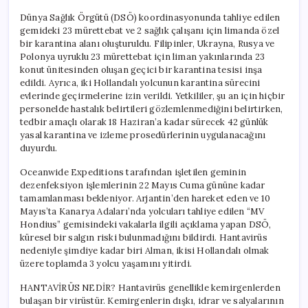
Dünya Sağlık Örgütü (DSÖ) koordinasyonunda tahliye edilen
gemideki 23 mürettebat ve 2 sağlık çalışanı için limanda özel
bir karantina alanı oluşturuldu. Filipinler, Ukrayna, Rusya ve
Polonya uyruklu 23 mürettebat için liman yakınlarında 23
konut ünitesinden oluşan geçici bir karantina tesisi inşa
edildi. Ayrıca, iki Hollandalı yolcunun karantina sürecini
evlerinde geçirmelerine izin verildi. Yetkililer, şu an için hiçbir
personelde hastalık belirtileri gözlemlenmediğini belirtirken,
tedbir amaçlı olarak 18 Haziran’a kadar sürecek 42 günlük
yasal karantina ve izleme prosedürlerinin uygulanacağını
duyurdu.
Oceanwide Expeditions tarafından işletilen geminin
dezenfeksiyon işlemlerinin 22 Mayıs Cuma gününe kadar
tamamlanması bekleniyor. Arjantin’den hareket eden ve 10
Mayıs’ta Kanarya Adaları’nda yolcuları tahliye edilen “MV
Hondius” gemisindeki vakalarla ilgili açıklama yapan DSÖ,
küresel bir salgın riski bulunmadığını bildirdi. Hantavirüs
nedeniyle şimdiye kadar biri Alman, ikisi Hollandalı olmak
üzere toplamda 3 yolcu yaşamını yitirdi.
HANTAVİRÜS NEDİR? Hantavirüs genellikle kemirgenlerden
bulaşan bir virüstür. Kemirgenlerin dışkı, idrar ve salyalarının