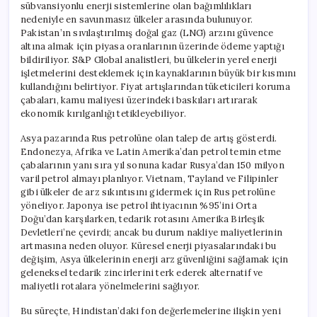
sübvansiyonlu enerji sistemlerine olan bağımlılıkları
nedeniyle en savunmasız ülkeler arasında bulunuyor.
Pakistan’ın sıvılaştırılmış doğal gaz (LNG) arzını güvence
altına almak için piyasa oranlarının üzerinde ödeme yaptığı
bildiriliyor. S&P Global analistleri, bu ülkelerin yerel enerji
işletmelerini desteklemek için kaynaklarının büyük bir kısmını
kullandığını belirtiyor. Fiyat artışlarından tüketicileri koruma
çabaları, kamu maliyesi üzerindeki baskıları artırarak
ekonomik kırılganlığı tetikleyebiliyor.
Asya pazarında Rus petrolüne olan talep de artış gösterdi.
Endonezya, Afrika ve Latin Amerika’dan petrol temin etme
çabalarının yanı sıra yıl sonuna kadar Rusya’dan 150 milyon
varil petrol almayı planlıyor. Vietnam, Tayland ve Filipinler
gibi ülkeler de arz sıkıntısını gidermek için Rus petrolüne
yöneliyor. Japonya ise petrol ihtiyacının %95’ini Orta
Doğu’dan karşılarken, tedarik rotasını Amerika Birleşik
Devletleri’ne çevirdi; ancak bu durum nakliye maliyetlerinin
artmasına neden oluyor. Küresel enerji piyasalarındaki bu
değişim, Asya ülkelerinin enerji arz güvenliğini sağlamak için
geleneksel tedarik zincirlerini terk ederek alternatif ve
maliyetli rotalara yönelmelerini sağlıyor.
Bu süreçte, Hindistan’daki fon değerlemelerine ilişkin yeni