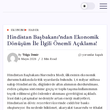
Skip
to
content
EKONOMI
HABER
Hindistan Başbakanı’ndan Ekonomik
Dönüşüm İle İlgili Önemli Açıklama!
Hindistan
By
Tolga Demir
yorumlar kapalı
Başbakanı’ndan
11 Mayıs 2026
2 Min Read
Ekonomik
Dönüşüm
İle
Hindistan Başbakanı Narendra Modi, ülkesinin ekonomik
İlgili
durumu hakkında kritik uyarılarda bulundu. 1,4 milyar nüfusa
Önemli
Açıklama!
sahip Hindistan’da, düğünlerde altın alımının durdurulması,
için
evden çalışma sistemine geçiş ve toplu taşıma kullanımının
teşvik edilmesi gibi önlemler alınması gerektiğini açıkladı.
İran’daki çatışmalar nedeniyle artan enerji maliyetleri,
Hindistan’ın döviz rezervleri üzerinde ciddi bir baskı
oluşturuyor. Bu nedenle hükümet, akaryakıt tasarrufu ve ithalat