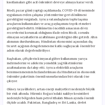
kısıtlamaları gibi acil önlemleri devreye almaya karar verdi.
Modi, pazar günü yaptığı açıklamada, COVID-19 döneminde
uygulanan evden çalışma yöntemlerine geri dönülmesi
gerektiğini vurguladı. Ayrıca vatandaşların toplu taşıma
araçlarını kullanmaları ve araç paylaşımını teşvik etmeleri
gerektiğini belirtti. Hükümetin öncelikli amacının döviz
rezervlerini korumak olduğunu ifade eden Modi, zorunlu
olmayan seyahatlerin azaltılması gerektiğini dile getirdi. Altın
alımının durdurulması, Hindistan ekonomisi açısından dış
ticaret açığının dengelenmesine katkı sağlayacak önemli bir
adım olarak değerlendiriliyor.
Başbakan, çiftçilerin kimyasal gübre kullanımını yarıya
indirmelerini ve ailelerin yemeklik yağ tüketimlerini
azaltmalarını da talep etti. Ayrıca elektrikli araçların
benimsenmesinin hızlandırılması da Hindistan’ın ekonomik
önlemler paketinin önemli unsurlarından biri olarak öne
çıkıyor.
Güney Asya ülkeleri, artan enerji maliyetleri nedeniyle büyük
bir risk altında. Hürmüz Boğazı’ndaki nakliye kesintileri
nedeniyle bölgeden ham petrol ithalatı Nisan ayında önemli
ölçüde azaldı. Pakistan, Bangladeş ve Sri Lanka, devlet