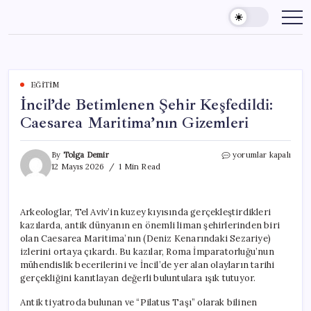
Skip
to
content
EĞITIM
İncil’de Betimlenen Şehir Keşfedildi:
Caesarea Maritima’nın Gizemleri
İncil’de
By
Tolga Demir
yorumlar kapalı
Betimlenen
12 Mayıs 2026
1 Min Read
Şehir
Keşfedildi:
Caesarea
Arkeologlar, Tel Aviv’in kuzey kıyısında gerçekleştirdikleri
Maritima’nın
kazılarda, antik dünyanın en önemli liman şehirlerinden biri
Gizemleri
için
olan Caesarea Maritima’nın (Deniz Kenarındaki Sezariye)
izlerini ortaya çıkardı. Bu kazılar, Roma İmparatorluğu’nun
mühendislik becerilerini ve İncil’de yer alan olayların tarihi
gerçekliğini kanıtlayan değerli buluntulara ışık tutuyor.
Antik tiyatroda bulunan ve “Pilatus Taşı” olarak bilinen