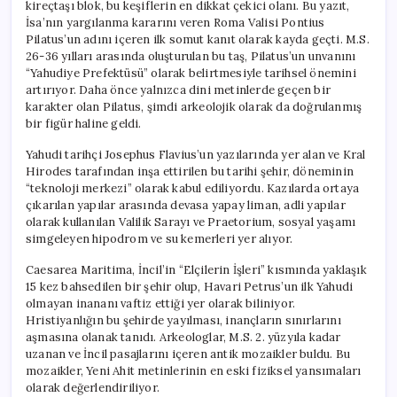
kireçtaşı blok, bu keşiflerin en dikkat çekici olanı. Bu yazıt,
İsa’nın yargılanma kararını veren Roma Valisi Pontius
Pilatus’un adını içeren ilk somut kanıt olarak kayda geçti. M.S.
26-36 yılları arasında oluşturulan bu taş, Pilatus’un unvanını
“Yahudiye Prefektüsü” olarak belirtmesiyle tarihsel önemini
artırıyor. Daha önce yalnızca dini metinlerde geçen bir
karakter olan Pilatus, şimdi arkeolojik olarak da doğrulanmış
bir figür haline geldi.
Yahudi tarihçi Josephus Flavius’un yazılarında yer alan ve Kral
Hirodes tarafından inşa ettirilen bu tarihi şehir, döneminin
“teknoloji merkezi” olarak kabul ediliyordu. Kazılarda ortaya
çıkarılan yapılar arasında devasa yapay liman, adli yapılar
olarak kullanılan Valilik Sarayı ve Praetorium, sosyal yaşamı
simgeleyen hipodrom ve su kemerleri yer alıyor.
Caesarea Maritima, İncil’in “Elçilerin İşleri” kısmında yaklaşık
15 kez bahsedilen bir şehir olup, Havari Petrus’un ilk Yahudi
olmayan inananı vaftiz ettiği yer olarak biliniyor.
Hristiyanlığın bu şehirde yayılması, inançların sınırlarını
aşmasına olanak tanıdı. Arkeologlar, M.S. 2. yüzyıla kadar
uzanan ve İncil pasajlarını içeren antik mozaikler buldu. Bu
mozaikler, Yeni Ahit metinlerinin en eski fiziksel yansımaları
olarak değerlendiriliyor.