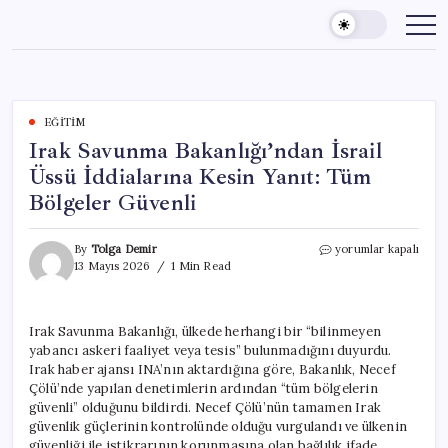
Skip
to
content
EĞITIM
Irak Savunma Bakanlığı’ndan İsrail
Üssü İddialarına Kesin Yanıt: Tüm
Bölgeler Güvenli
Irak
By
Tolga Demir
yorumlar kapalı
Savunma
13 Mayıs 2026
1 Min Read
Bakanlığı’ndan
İsrail
Üssü
Irak Savunma Bakanlığı, ülkede herhangi bir “bilinmeyen
İddialarına
yabancı askeri faaliyet veya tesis” bulunmadığını duyurdu.
Kesin
Yanıt:
Irak haber ajansı INA’nın aktardığına göre, Bakanlık, Necef
Tüm
Çölü’nde yapılan denetimlerin ardından “tüm bölgelerin
Bölgeler
güvenli” olduğunu bildirdi. Necef Çölü’nün tamamen Irak
Güvenli
güvenlik güçlerinin kontrolünde olduğu vurgulandı ve ülkenin
için
güvenliği ile istikrarının korunmasına olan bağlılık ifade