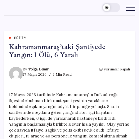
Skip
to
content
EĞITIM
Kahramanmaraş’taki Şantiyede
Yangın: 1 Ölü, 6 Yaralı
Kahramanmaraş’taki
By
Tolga Demir
yorumlar kapalı
Şantiyede
17 Mayıs 2026
1 Min Read
Yangın:
1
Ölü,
17 Mayıs 2026 tarihinde Kahramanmaraş’ın Dulkadiroğlu
6
ilçesinde bulunan bir konut şantiyesinin yatakhane
Yaralı
için
bölümünde çıkan yangın büyük bir paniğe yol açtı. Sabah
saatlerinde meydana gelen yangında bir işçi hayatını
kaybederken, 6 işçi de yaralanarak hastaneye kaldırıldı.
Yangının başlamasıyla birlikte alevler hızla yayıldı. Olay yerine
çok sayıda itfaiye, sağlık ve polis ekibi sevk edildi. İtfaiye
ekipleri, 15 araç ve 40 personelle yangını kontrol altına almak