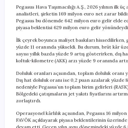
Pegasus Hava Taşımacılığı A.Ş., 2026 yılının ilk üç
analistleri, şirketin 169 milyon euro net zarar bil
Pegasus bu dönemde 642 milyon euro gelir elde ede
piyasa beklentisi 629 milyon euro gelir yönündeydi
İlk çeyrek boyunca maliyet baskıları hissedilirken, 
yüzde 11 oranında yükseldi. Bu durum, brüt kâr üze
sayısı yıllık bazda yüzde 9 artış gösterirken, dış 
koltuk-kilometre (AKK) arzı yüzde 9 oranında artış
Doluluk oranları açısından, toplam doluluk oranı yı
Dış hat doluluk oranı ise 0,2 puan azalarak yüzde 
nedeniyle Pegasus’un toplam birim gelirleri (RASK
Bölgedeki çatışmaların jet yakıtı fiyatlarını artırm
zorlaştırdı.
Operasyonel kârlılık açısından, Pegasus 16 milyon
FAVÖK açıklayarak piyasa beklentilerinin üzerinde
devam etti. Geçen yılın aynı dönemindeki yüzde 6