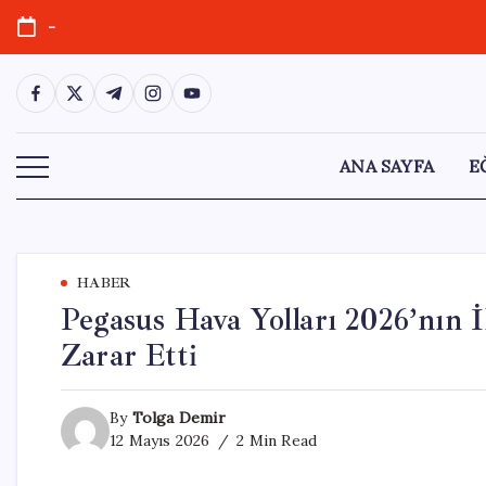
Skip
-
to
content
https://www.facebook.com/
https://twitter.com/
https://t.me/
https://www.instagram.com/
https://youtube.com/
ANA SAYFA
E
HABER
Pegasus Hava Yolları 2026’nın 
Zarar Etti
By
Tolga Demir
12 Mayıs 2026
2 Min Read