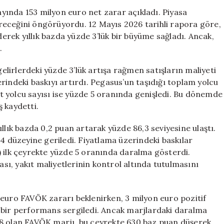
İlk
 ayında 153 milyon euro net zarar açıkladı. Piyasa
Çeyreğinde
direceğini öngörüyordu. 12 Mayıs 2026 tarihli rapora göre,
153
rek yıllık bazda yüzde 3’lük bir büyüme sağladı. Ancak,
Milyon
.
Euro
Zarar
gelirlerdeki yüzde 3’lük artışa rağmen satışların maliyeti
Etti
rindeki baskıyı artırdı. Pegasus’un taşıdığı toplam yolcu
için
hat yolcu sayısı ise yüzde 5 oranında genişledi. Bu dönemde
 kaydetti.
llık bazda 0,2 puan artarak yüzde 86,3 seviyesine ulaştı.
84 düzeyine geriledi. Fiyatlama üzerindeki baskılar
) ilk çeyrekte yüzde 5 oranında daralma gösterdi.
ası, yakıt maliyetlerinin kontrol altında tutulmasını
 euro FAVÖK zararı beklenirken, 3 milyon euro pozitif
 bir performans sergiledi. Ancak marjlardaki daralma
,8 olan FAVÖK marjı, bu çeyrekte 630 baz puan düşerek