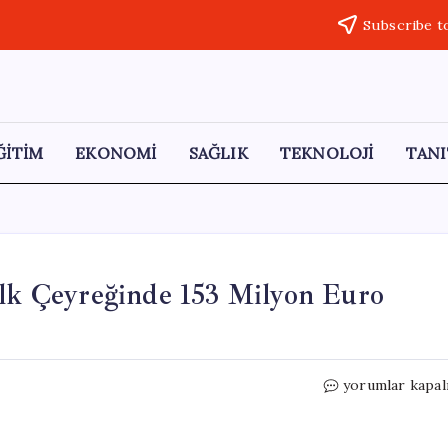
Subscribe t
ĞİTİM
EKONOMİ
SAĞLIK
TEKNOLOJİ
TANI
İlk Çeyreğinde 153 Milyon Euro
Pegasus
yorumlar kapal
Hava
Yolları
2026’nın