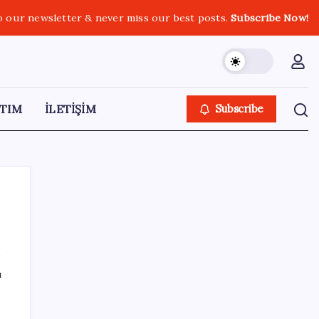
o our newsletter & never miss our best posts.
Subscribe Now!
TIM
İLETİŞİM
Subscribe
SON YAZILAR
ı
250 milyar $’lık Kerkük ortaklığı