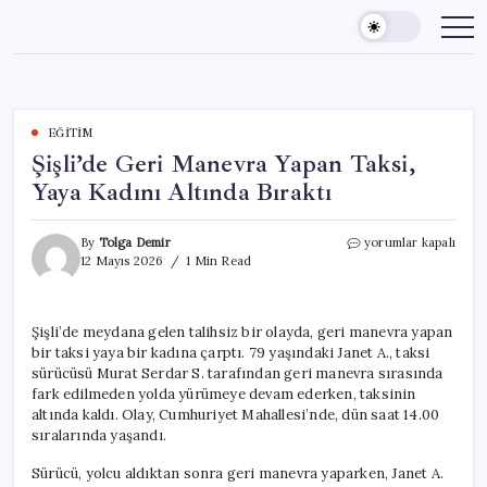
Skip
to
content
EĞITIM
Şişli’de Geri Manevra Yapan Taksi,
Yaya Kadını Altında Bıraktı
Şişli’de
By
Tolga Demir
yorumlar kapalı
Geri
12 Mayıs 2026
1 Min Read
Manevra
Yapan
Taksi,
Şişli’de meydana gelen talihsiz bir olayda, geri manevra yapan
Yaya
bir taksi yaya bir kadına çarptı. 79 yaşındaki Janet A., taksi
Kadını
Altında
sürücüsü Murat Serdar S. tarafından geri manevra sırasında
Bıraktı
fark edilmeden yolda yürümeye devam ederken, taksinin
için
altında kaldı. Olay, Cumhuriyet Mahallesi’nde, dün saat 14.00
sıralarında yaşandı.
Sürücü, yolcu aldıktan sonra geri manevra yaparken, Janet A.