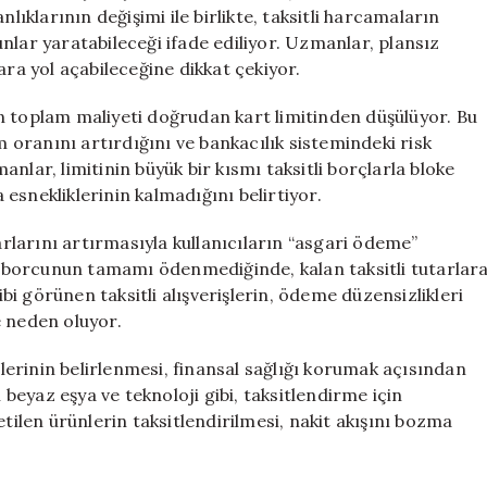
Hanehalkını
lıklarının değişimi ile birlikte, taksitli harcamaların
Zora
nlar yaratabileceği ifade ediliyor. Uzmanlar, plansız
Sokuyor
ara yol açabileceğine dikkat çekiyor.
için
ünün toplam maliyeti doğrudan kart limitinden düşülüyor. Bu
m oranını artırdığını ve bankacılık sistemindeki risk
nlar, limitinin büyük bir kısmı taksitli borçlarla bloke
a esnekliklerinin kalmadığını belirtiyor.
tarlarını artırmasıyla kullanıcıların “asgari ödeme”
 borcunun tamamı ödenmediğinde, kalan taksitli tutarlar
ibi görünen taksitli alışverişlerin, ödeme düzensizlikleri
e neden oluyor.
erinin belirlenmesi, finansal sağlığı korumak açısından
eyaz eşya ve teknoloji gibi, taksitlendirme için
etilen ürünlerin taksitlendirilmesi, nakit akışını bozma