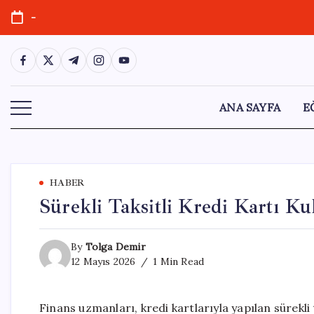
Skip
-
to
content
https://www.facebook.com/
https://twitter.com/
https://t.me/
https://www.instagram.com/
https://youtube.com/
ANA SAYFA
E
HABER
Sürekli Taksitli Kredi Kartı K
By
Tolga Demir
12 Mayıs 2026
1 Min Read
Finans uzmanları, kredi kartlarıyla yapılan sürekli 