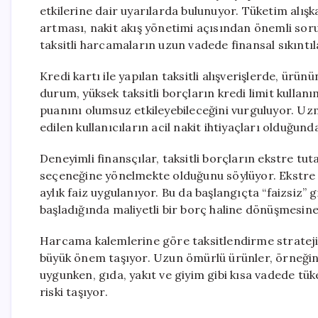
etkilerine dair uyarılarda bulunuyor. Tüketim alışkan
artması, nakit akış yönetimi açısından önemli soru
taksitli harcamaların uzun vadede finansal sıkıntıl
Kredi kartı ile yapılan taksitli alışverişlerde, ür
durum, yüksek taksitli borçların kredi limit kullanı
puanını olumsuz etkileyebileceğini vurguluyor. Uzma
edilen kullanıcıların acil nakit ihtiyaçları olduğund
Deneyimli finansçılar, taksitli borçların ekstre tu
seçeneğine yönelmekte olduğunu söylüyor. Ekstre
aylık faiz uygulanıyor. Bu da başlangıçta “faizsiz” g
başladığında maliyetli bir borç haline dönüşmesin
Harcama kalemlerine göre taksitlendirme stratejil
büyük önem taşıyor. Uzun ömürlü ürünler, örneğin b
uygunken, gıda, yakıt ve giyim gibi kısa vadede tük
riski taşıyor.