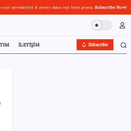
o our newsletter & never miss our best posts.
Subscribe Now!
TIM
İLETİŞİM
Subscribe
ı
SON YAZILAR
250 milyar $’lık Kerkük ortaklığı
z