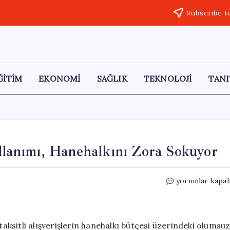
Subscribe t
ĞİTİM
EKONOMİ
SAĞLIK
TEKNOLOJİ
TANI
ullanımı, Hanehalkını Zora Sokuyor
Sürekli
yorumlar kapal
Taksitli
Kredi
Kartı
Kullanımı,
taksitli alışverişlerin hanehalkı bütçesi üzerindeki olumsu