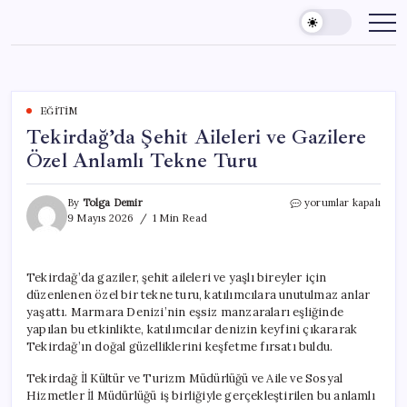
Skip
to
content
EĞITIM
Tekirdağ’da Şehit Aileleri ve Gazilere
Özel Anlamlı Tekne Turu
Tekirdağ’da
By
Tolga Demir
yorumlar kapalı
Şehit
9 Mayıs 2026
1 Min Read
Aileleri
ve
Gazilere
Tekirdağ’da gaziler, şehit aileleri ve yaşlı bireyler için
Özel
düzenlenen özel bir tekne turu, katılımcılara unutulmaz anlar
Anlamlı
Tekne
yaşattı. Marmara Denizi’nin eşsiz manzaraları eşliğinde
Turu
yapılan bu etkinlikte, katılımcılar denizin keyfini çıkararak
için
Tekirdağ’ın doğal güzelliklerini keşfetme fırsatı buldu.
Tekirdağ İl Kültür ve Turizm Müdürlüğü ve Aile ve Sosyal
Hizmetler İl Müdürlüğü iş birliğiyle gerçekleştirilen bu anlamlı