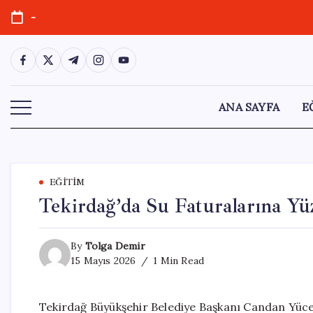
Skip
-
to
content
https://www.facebook.com/
https://twitter.com/
https://t.me/
https://www.instagram.com/
https://youtube.com/
ANA SAYFA
E
EĞITIM
Tekirdağ’da Su Faturalarına Yü
By
Tolga Demir
15 Mayıs 2026
1 Min Read
Tekirdağ Büyükşehir Belediye Başkanı Candan Yüceer