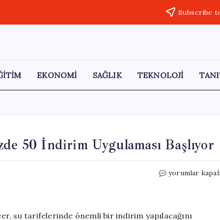
Subscribe t
ĞİTİM
EKONOMİ
SAĞLIK
TEKNOLOJİ
TANI
zde 50 İndirim Uygulaması Başlıyor
Tekirdağ’da
yorumlar kapal
Su
Faturalarına
Yüzde
50
, su tarifelerinde önemli bir indirim yapılacağını