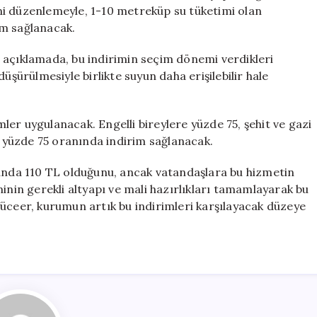
İndirim
ni düzenlemeyle, 1-10 metreküp su tüketimi olan
Uygulaması
im sağlanacak.
Başlıyor
için
 açıklamada, bu indirimin seçim dönemi verdikleri
üşürülmesiyle birlikte suyun daha erişilebilir hale
imler uygulanacak. Engelli bireylere yüzde 75, şehit ve gazi
se yüzde 75 oranında indirim sağlanacak.
 anda 110 TL olduğunu, ancak vatandaşlara bu hizmetin
inin gerekli altyapı ve mali hazırlıkları tamamlayarak bu
Yüceer, kurumun artık bu indirimleri karşılayacak düzeye