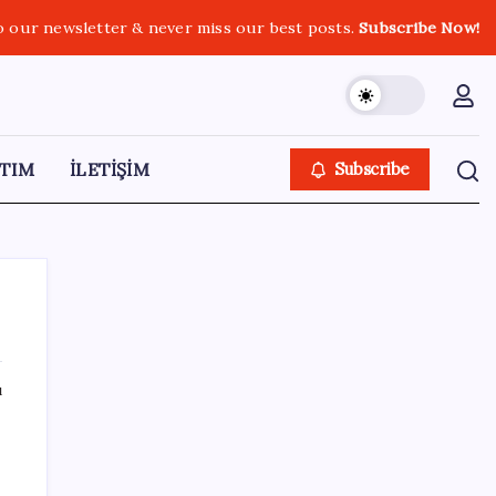
o our newsletter & never miss our best posts.
Subscribe Now!
TIM
İLETİŞİM
Subscribe
ı
SON YAZILAR
250 milyar $’lık Kerkük ortaklığı