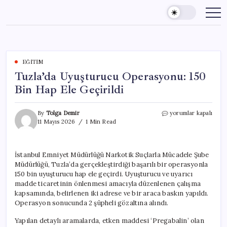
Skip
to
content
EĞITIM
Tuzla’da Uyuşturucu Operasyonu: 150
Bin Hap Ele Geçirildi
Tuzla’da
By
Tolga Demir
yorumlar kapalı
Uyuşturucu
11 Mayıs 2026
1 Min Read
Operasyonu:
150
Bin
İstanbul Emniyet Müdürlüğü Narkotik Suçlarla Mücadele Şube
Hap
Müdürlüğü, Tuzla’da gerçekleştirdiği başarılı bir operasyonla
Ele
Geçirildi
150 bin uyuşturucu hap ele geçirdi. Uyuşturucu ve uyarıcı
için
madde ticaretinin önlenmesi amacıyla düzenlenen çalışma
kapsamında, belirlenen iki adrese ve bir araca baskın yapıldı.
Operasyon sonucunda 2 şüpheli gözaltına alındı.
Yapılan detaylı aramalarda, etken maddesi ‘Pregabalin’ olan