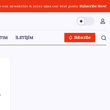
o our newsletter & never miss our best posts.
Subscribe Now!
TIM
İLETİŞİM
Subscribe
SON YAZILAR
ı
ABD, İran-Umman anlaşması sonrası
ablukayı kaldıracak