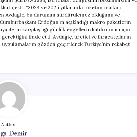
nı Şekib Avdagiç ise ithalat dengesinin bozulmasına v
kat çekti. “2024 ve 2025 yıllarında tüketim malları
” diyen Avdagiç, bu durumun sürdürülemez olduğunu ve
. Cumhurbaşkanı Erdoğan’ın açıkladığı makro paketlerin
cilerin karşılaştığı günlük engellerin kaldırılması için
gerektiğini ifade etti. Avdagiç, üretici ve ihracatçıların
an uygulamaların gözden geçirilerek Türkiye’nin rekabet
Author
lga Demir