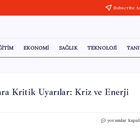
Subscribe t
ĞİTİM
EKONOMİ
SAĞLIK
TEKNOLOJİ
TANI
ra Kritik Uyarılar: Kriz ve Enerji
İş
yorumlar kapal
Dünyası
Liderlerinden
İktidara