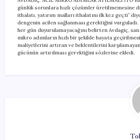
AVDAĞİÇ: ACİL MİKRO ADIMLAR ATILMALI İTO Başka
günlük sorunlara hızlı çözümler üretilmemesine dik
ithalatı, yatırım malları ithalatını ilk kez geçti
dengenin acilen sağlanması gerektiğini vurguladı
her gün duyurulamayacağını belirten Avdagiç, sanayi
mikro adımların hızlı bir şekilde hayata geçirilmesi 
maliyetlerini artıran ve beklentilerini karşılamay
gücünün artırılması gerektiğini sözlerine ekledi.
To