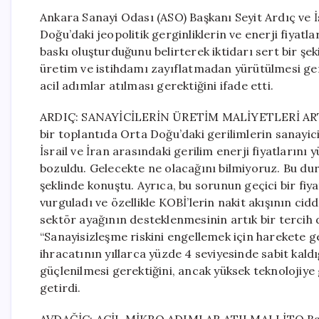
Ankara Sanayi Odası (ASO) Başkanı Seyit Ardıç ve İ
Doğu’daki jeopolitik gerginliklerin ve enerji fiyatl
baskı oluşturduğunu belirterek iktidarı sert bir şe
üretim ve istihdamı zayıflatmadan yürütülmesi gere
acil adımlar atılması gerektiğini ifade etti.
ARDIÇ: SANAYİCİLERİN ÜRETİM MALİYETLERİ ARTAC
bir toplantıda Orta Doğu’daki gerilimlerin sanayicil
İsrail ve İran arasındaki gerilim enerji fiyatlarını 
bozuldu. Gelecekte ne olacağını bilmiyoruz. Bu dur
şeklinde konuştu. Ayrıca, bu sorunun geçici bir fiy
vurguladı ve özellikle KOBİ’lerin nakit akışının cid
sektör ayağının desteklenmesinin artık bir tercih 
“Sanayisizleşme riskini engellemek için harekete ge
ihracatının yıllarca yüzde 4 seviyesinde sabit kald
güçlenilmesi gerektiğini, ancak yüksek teknolojiye
getirdi.