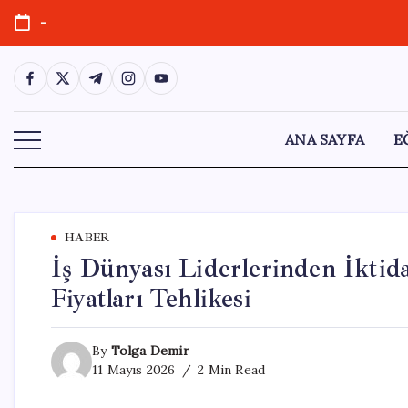
Skip
-
to
content
https://www.facebook.com/
https://twitter.com/
https://t.me/
https://www.instagram.com/
https://youtube.com/
ANA SAYFA
E
HABER
İş Dünyası Liderlerinden İktida
Fiyatları Tehlikesi
By
Tolga Demir
11 Mayıs 2026
2 Min Read