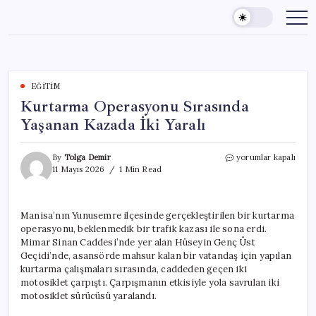
Skip
to
content
EĞITIM
Kurtarma Operasyonu Sırasında
Yaşanan Kazada İki Yaralı
Kurtarma
By
Tolga Demir
yorumlar kapalı
Operasyonu
11 Mayıs 2026
1 Min Read
Sırasında
Yaşanan
Kazada
Manisa’nın Yunusemre ilçesinde gerçekleştirilen bir kurtarma
İki
operasyonu, beklenmedik bir trafik kazası ile sona erdi.
Yaralı
için
Mimar Sinan Caddesi’nde yer alan Hüseyin Genç Üst
Geçidi’nde, asansörde mahsur kalan bir vatandaş için yapılan
kurtarma çalışmaları sırasında, caddeden geçen iki
motosiklet çarpıştı. Çarpışmanın etkisiyle yola savrulan iki
motosiklet sürücüsü yaralandı.